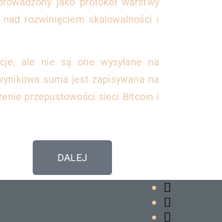
wprowadzony jako protokół warstwy
ń nad rozwinięciem skalowalności i
kcje, ale nie są one wysyłane na
 wynikowa suma jest zapisywana na
zenie przepustowości sieci Bitcoin i
DALEJ