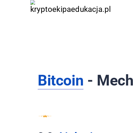
HOME
PIERWSZE KROKI
KOMPENDIUM
SŁOWNIK
LINKI
O NAS
Bitcoin
- Mech