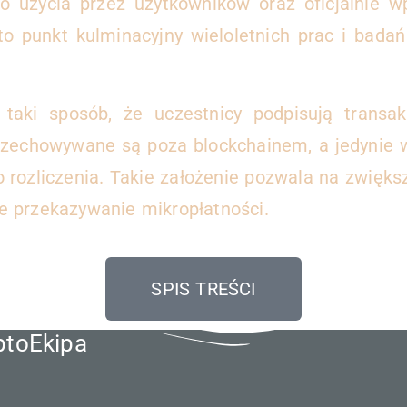
do użycia przez użytkowników oraz oficjalnie 
ł to punkt kulminacyjny wieloletnich prac i bada
 taki sposób, że uczestnicy podpisują transa
 przechowywane są poza blockchainem, a jedynie
o rozliczenia. Takie założenie pozwala na zwięks
e przekazywanie mikropłatności.
SPIS TREŚCI
ptoEkipa