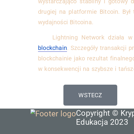
wystarczająco stabilny i gotowy 
drugiej na platformie Bitcoin. By
wydajności Bitcoina.
Lightning Network działa w
blockchain
. Szczegóły transakcji
blockchainie jako rezultat finalneg
w konsekwencji na szybsze i tańsz
WSTECZ
Copyright © Kry
Edukacja 2023