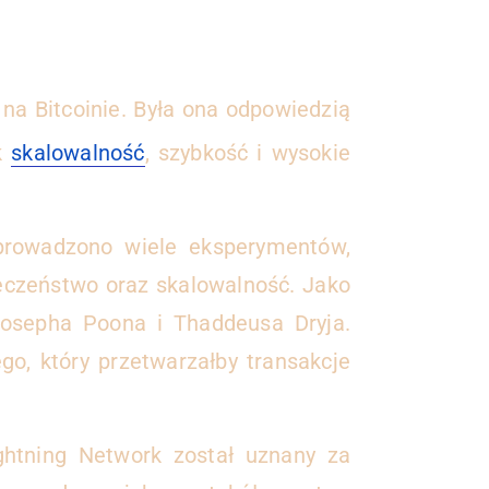
na Bitcoinie. Była ona odpowiedzią
ak
skalowalność
, szybkość i wysokie
prowadzono wiele eksperymentów,
ieczeństwo oraz skalowalność. Jako
Josepha Poona i Thaddeusa Dryja.
ego, który przetwarzałby transakcje
ghtning Network został uznany za