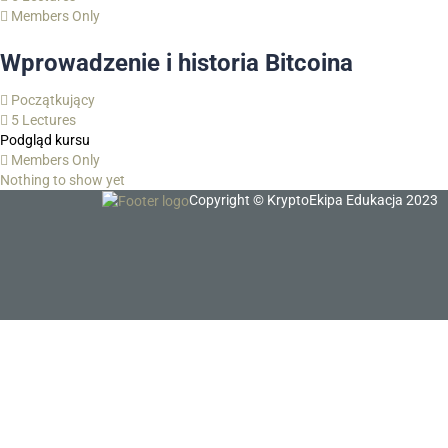
Members Only
Wprowadzenie i historia Bitcoina
Początkujący
5 Lectures
Podgląd kursu
Members Only
Nothing to show yet
Copyright © KryptoEkipa Edukacja 2023
Zaloguj się