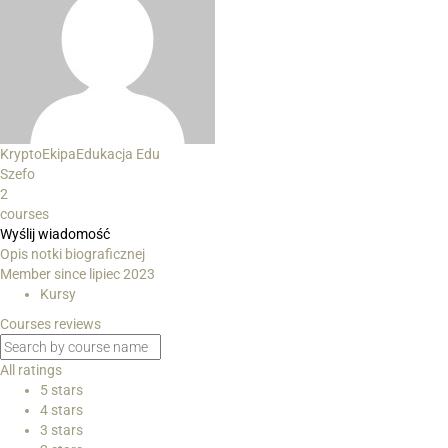
KryptoEkipaEdukacja Edu
Szefo
2
courses
Wyślij wiadomość
Opis notki biograficznej
Member since lipiec 2023
Kursy
Courses reviews
All ratings
5 stars
4 stars
3 stars