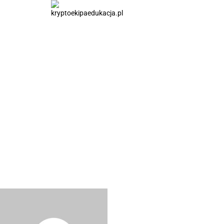
HOME
PIERWSZE KROKI
KOMPENDIUM
SŁOWNIK
LINKI
O NAS
Wyślij wiadomość
send message to:
KryptoEkipaEdukacja Edu
You need to write a message
Wyślij
Wiadomość wysłana.
Zamknij