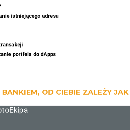
?
nie istniejącego adresu
transakcji
zanie portfela do dApps
BANKIEM, OD CIEBIE ZALEŻY JAK
ptoEkipa