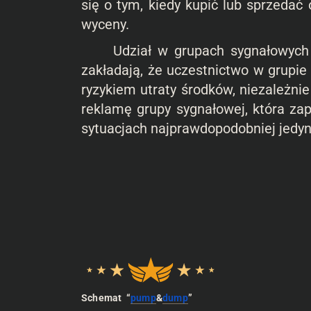
się o tym, kiedy kupić lub sprzeda
wyceny.
Udział w grupach sygnałowych zazw
zakładają, że uczestnictwo w grupie
ryzykiem utraty środków, niezależni
reklamę grupy sygnałowej, która z
sytuacjach najprawdopodobniej jedy
Schemat “
pump
&
dump
”