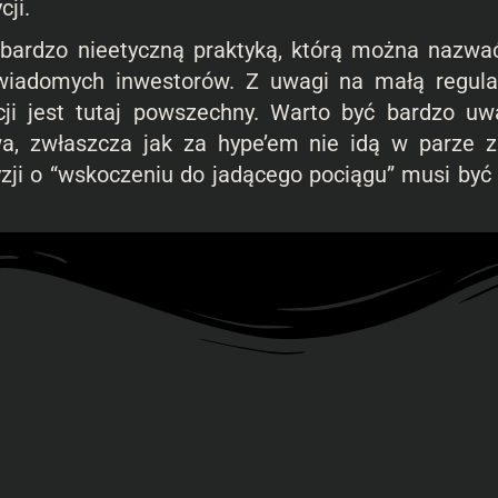
cji.
rdzo nieetyczną praktyką, którą można nazwać
wiadomych inwestorów. Z uwagi na małą regulac
cji jest tutaj powszechny. Warto być bardzo u
a, zwłaszcza jak za hype’em nie idą w parze 
yzji o “wskoczeniu do jadącego pociągu” musi być