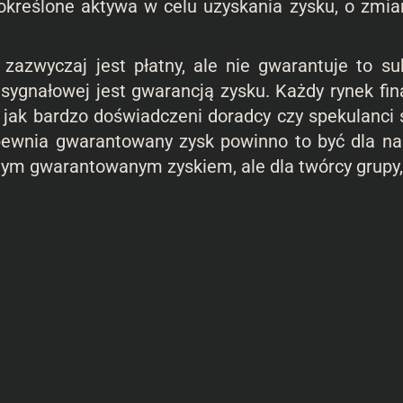
ć określone aktywa w celu uzyskania zysku, o z
yczaj jest płatny, ale nie gwarantuje to sukc
 sygnałowej jest gwarancją zysku. Każdy rynek fi
e jak bardzo doświadczeni doradcy czy spekulanci
apewnia gwarantowany zysk powinno to być dla n
nym gwarantowanym zyskiem, ale dla twórcy grupy,