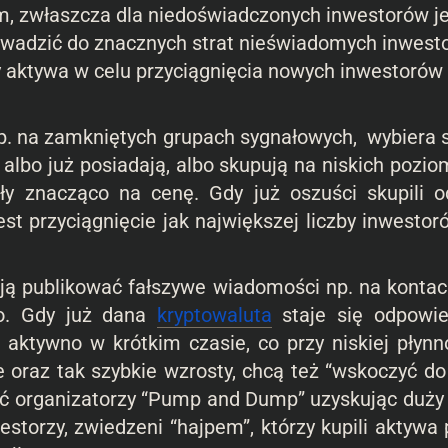
 zwłaszcza dla niedoświadczonych inwestorów je
rowadzić do znacznych strat nieświadomych inwe
aktywa w celu przyciągnięcia nowych inwestorów 
. na zamkniętych grupach sygnałowych, wybiera s
iej albo już posiadają, albo skupują na niskich po
ły znacząco na cenę. Gdy już oszuści skupili od
t przyciągnięcie jak największej liczby inwestor
ją publikować fałszywe wiadomości np. na kontac
no. Gdy już dana
kryptowaluta
staje się odpowie
ktywno w krótkim czasie, co przy niskiej płynn
 oraz tak szybkie wzrosty, chcą też “wskoczyć d
ć organizatorzy “Pump and Dump” uzyskując duży
storzy, zwiedzeni “hajpem”, którzy kupili aktywa